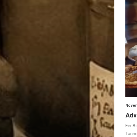
Novem
Adv
Ein A
Tanne