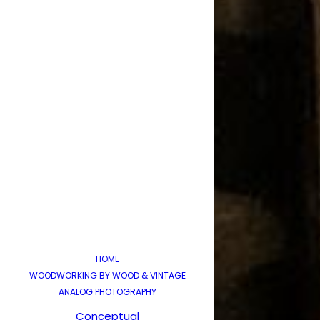
HOME
WOODWORKING BY WOOD & VINTAGE
ANALOG PHOTOGRAPHY
Conceptual