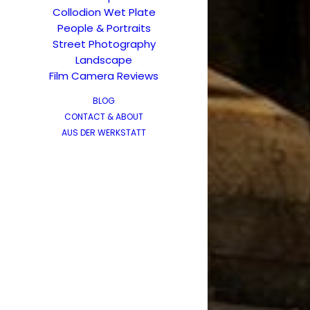
Collodion Wet Plate
People & Portraits
Street Photography
Landscape
Film Camera Reviews
BLOG
CONTACT & ABOUT
AUS DER WERKSTATT