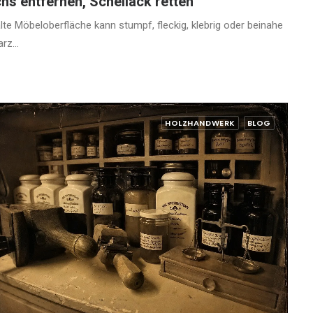
hs entfernen, Schellack retten
alte Möbeloberfläche kann stumpf, fleckig, klebrig oder beinahe
arz…
HOLZHANDWERK
BLOG