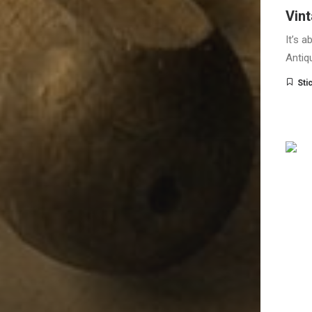
Vint
It’s 
Antiq
Sti