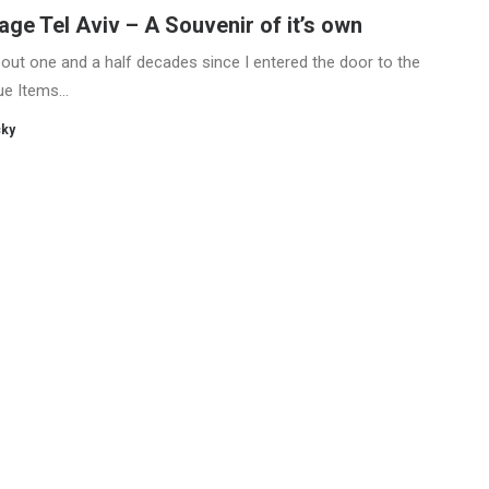
age Tel Aviv – A Souvenir of it’s own
about one and a half decades since I entered the door to the
ue Items…
cky
HOLZHANDWERK
SCHATULLEN
DEKO