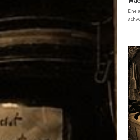
Wac
Eine 
schw