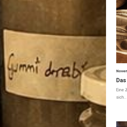
Novem
Das 
Eine Z
sich…