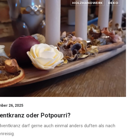
HOLZHANDWERK
DEKO
ber 26, 2025
entkranz oder Potpourri?
dventkranz darf gerne auch einmal anders duften als nach
nreisig.