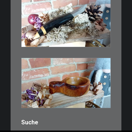
€
39,00
Kleines Schmuckmesser, ideal
als…
WEITERLESEN
€
15,00
Ein Holzbecher im Wikinger-Stil.
Inspiriert…
WEITERLESEN
Suche