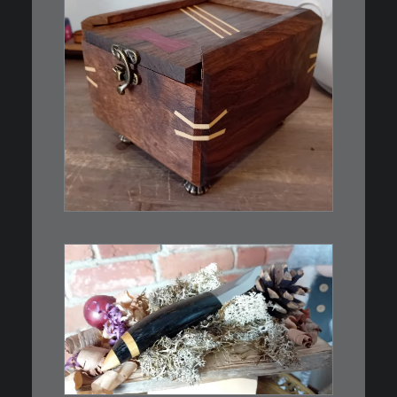
€
39,00
Eine kleine, simple Schatulle
aus Nussbaum…
IN DEN WARENKORB
€
39,00
Kleines Schmuckmesser, ideal
als…