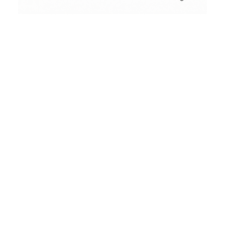
Conceptual
Collodion Wet Plate
People & Portraits
Woodworking
by
Wood
&
Vintage
Street Photography
Landscape
Film Camera Reviews
Schönes
aus
Holz
und
andere
seltsame
Dinge