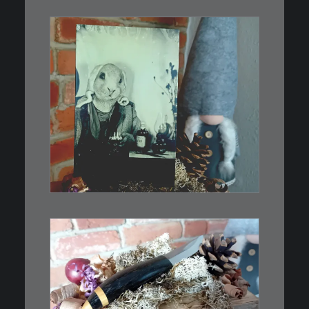
€
3,00
Limitierte Auflage. Original:
Abzug von…
IN DEN WARENKORB
€
39,00
Kleines Schmuckmesser, ideal
als…