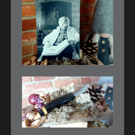
€
3,00
Limitierte Auflage. Original:
Abzug von 35mm…
IN DEN WARENKORB
€
39,00
Kleines Schmuckmesser, ideal
als…
WEITERLESEN