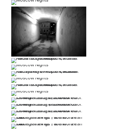
…
…
…
…
…
…
…
…