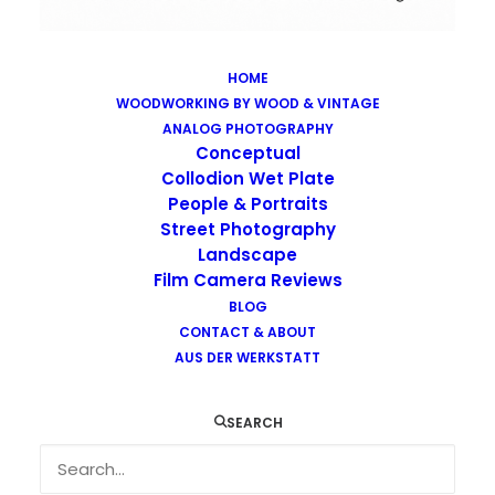
HOME
WOODWORKING BY WOOD & VINTAGE
Images tagged "russia"
ANALOG PHOTOGRAPHY
Home
Images tagged "russia"
Conceptual
Collodion Wet Plate
People & Portraits
Street Photography
Landscape
Film Camera Reviews
BLOG
CONTACT & ABOUT
AUS DER WERKSTATT
SEARCH