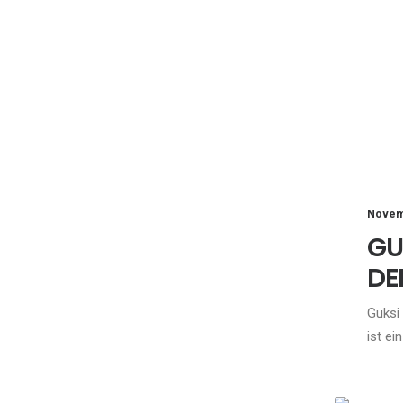
Novem
GU
DE
Guksi
ist ei