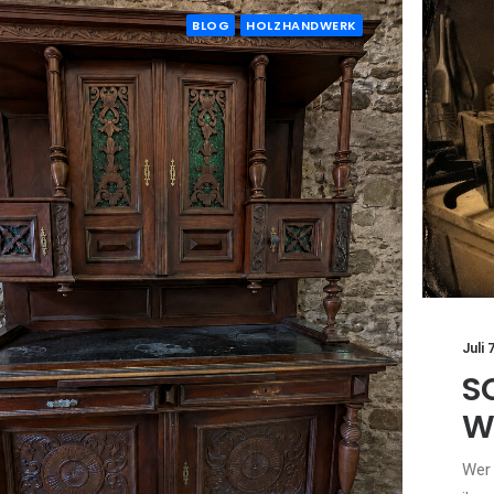
BLOG
HOLZHANDWERK
Juli 
S
W
Wer 