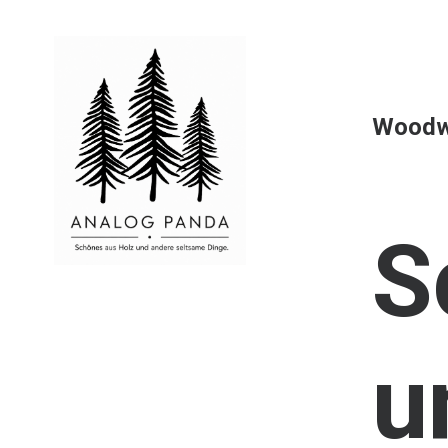
Woodw
S
u