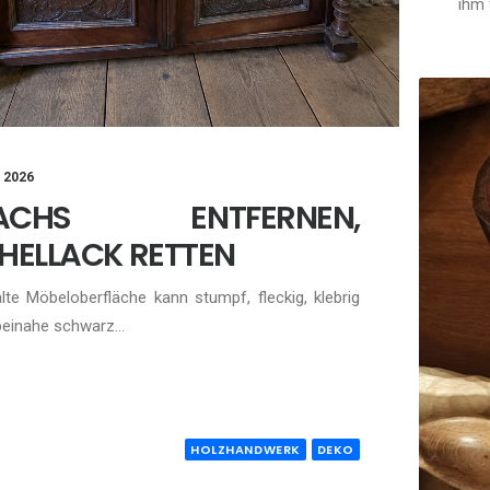
ihm 
, 2026
ACHS ENTFERNEN,
HELLACK RETTEN
alte Möbeloberfläche kann stumpf, fleckig, klebrig
beinahe schwarz…
HOLZHANDWERK
DEKO