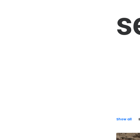
s
Show all