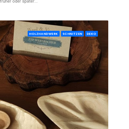
früher oder später:…
HOLZHANDWERK
SCHNITZEN
DEKO