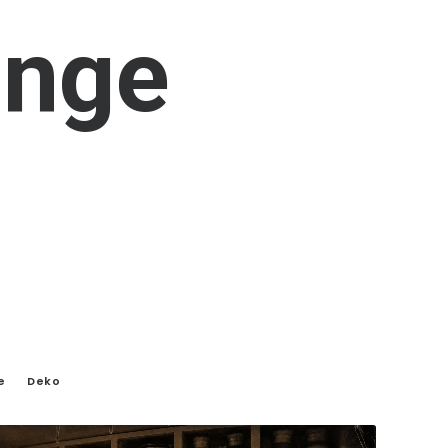
inge
e
Deko