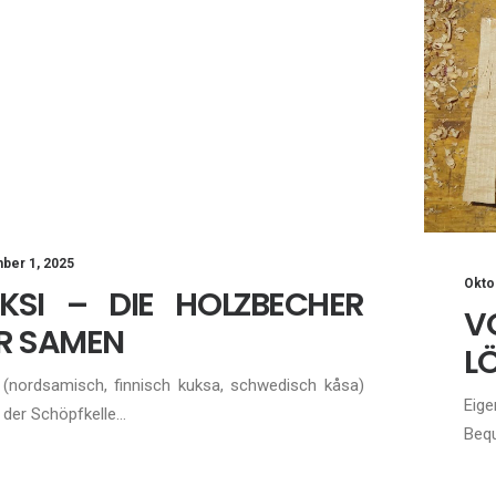
ber 1, 2025
Okto
KSI – DIE HOLZBECHER
V
R SAMEN
LÖ
 (nordsamisch, finnisch kuksa, schwedisch kåsa)
Eige
n der Schöpfkelle…
Bequ