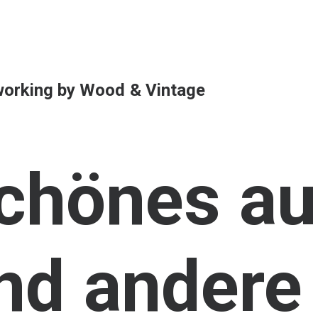
orking
by
Wood
&
Vintage
chönes
au
nd
andere