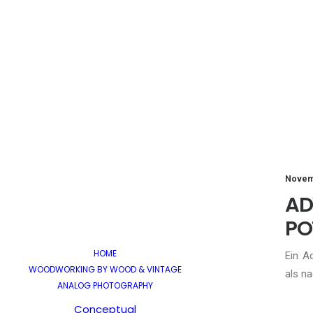
Novem
A
PO
HOME
Ein A
WOODWORKING BY WOOD & VINTAGE
als na
ANALOG PHOTOGRAPHY
Conceptual