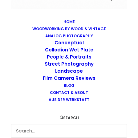
HOME
WOODWORKING BY WOOD & VINTAGE
Images tagged "styria"
ANALOG PHOTOGRAPHY
Home
Images tagged "styria"
Conceptual
Collodion Wet Plate
People & Portraits
Street Photography
Landscape
Film Camera Reviews
Images tagged "styria"
BLOG
CONTACT & ABOUT
AUS DER WERKSTATT
SEARCH