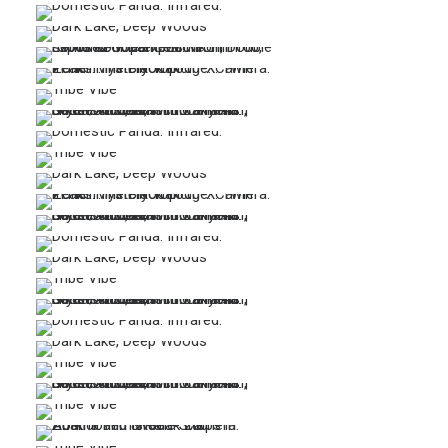
…
…
…
…
…
…
…
…
…
…
…
…
…
…
…
…
…
…
…
…
…
…