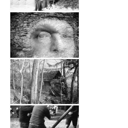
…
…
…