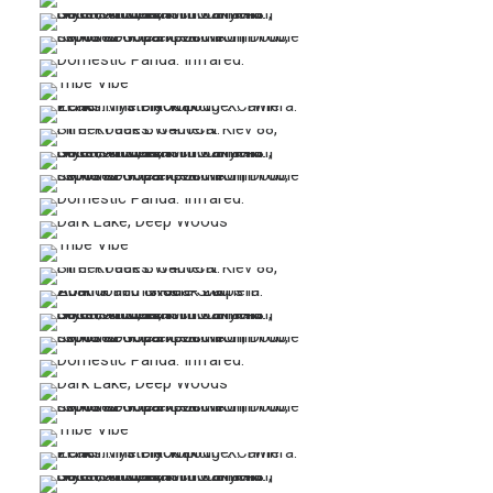
…
…
…
…
…
…
…
…
…
…
…
…
…
…
…
…
…
…
…
…
…