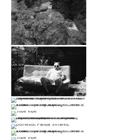
…
…
…
…
…