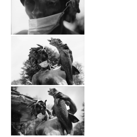
…
…
…