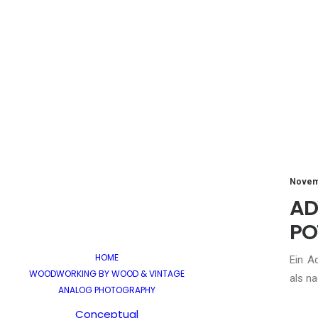
Novem
A
PO
HOME
Ein A
WOODWORKING BY WOOD & VINTAGE
als na
ANALOG PHOTOGRAPHY
Conceptual