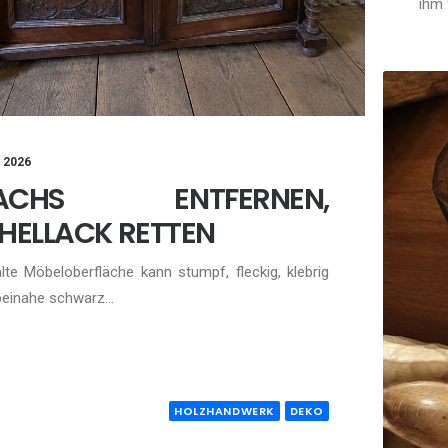
ihm 
, 2026
ACHS ENTFERNEN,
HELLACK RETTEN
alte Möbeloberfläche kann stumpf, fleckig, klebrig
beinahe schwarz…
HOLZHANDWERK
DEKO