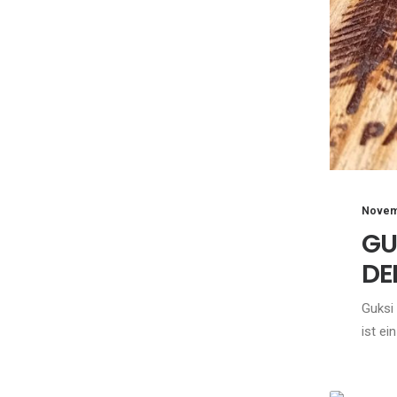
Novem
GU
DE
Guksi
ist ei