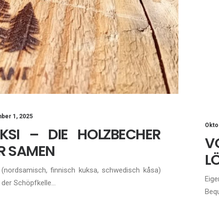
ber 1, 2025
Okto
KSI – DIE HOLZBECHER
V
R SAMEN
LÖ
 (nordsamisch, finnisch kuksa, schwedisch kåsa)
Eige
n der Schöpfkelle…
Bequ