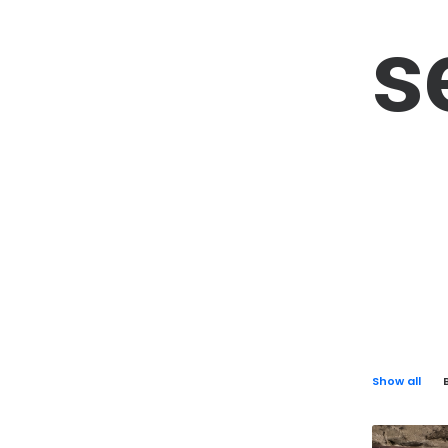
s
Show all