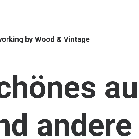
orking
by
Wood
&
Vintage
chönes
au
nd
andere