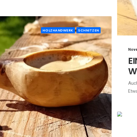
HOLZHANDWERK
SCHNITZEN
Nove
E
W
Auch
Etwa