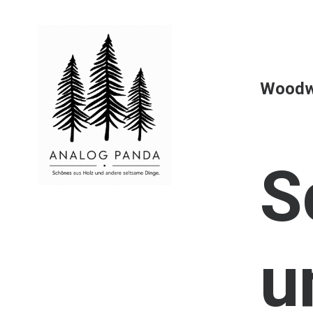
Woodw
S
u