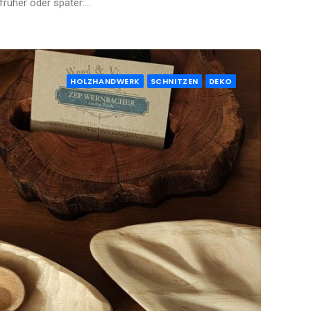
früher oder später:…
HOLZHANDWERK
SCHNITZEN
DEKO