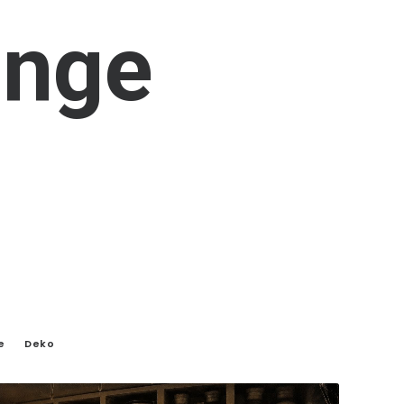
inge
e
Deko