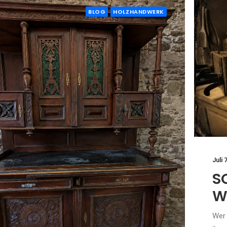
BLOG
HOLZHANDWERK
Juli 
S
W
Wer 