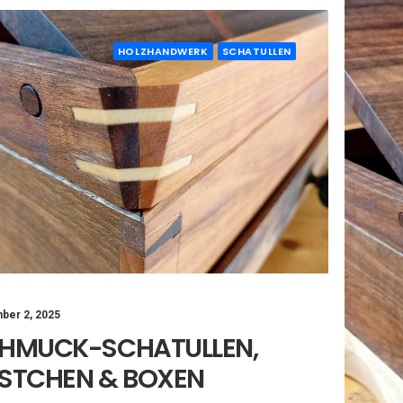
HOLZHANDWERK
SCHATULLEN
ber 2, 2025
HMUCK-SCHATULLEN,
STCHEN & BOXEN