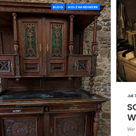
BLOG
HOLZHANDWERK
Juli 
S
W
Wer 