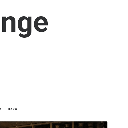
inge
e
Deko