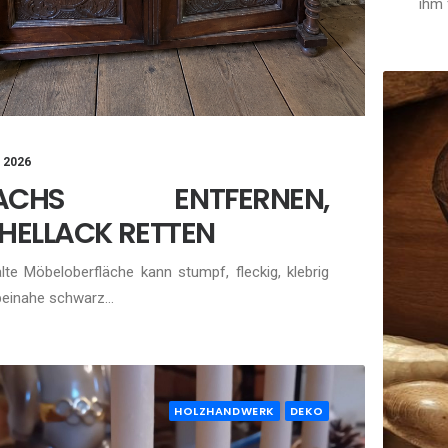
ihm 
, 2026
ACHS ENTFERNEN,
HELLACK RETTEN
alte Möbeloberfläche kann stumpf, fleckig, klebrig
beinahe schwarz…
HOLZHANDWERK
DEKO