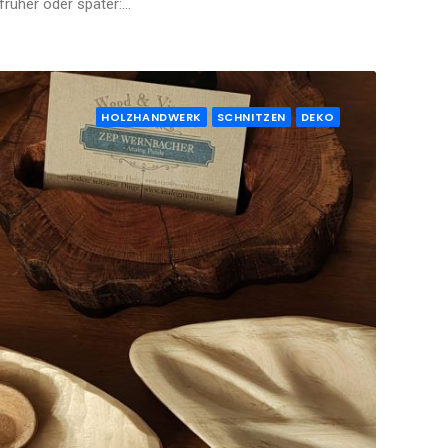
früher oder später:…
HOLZHANDWERK
SCHNITZEN
DEKO