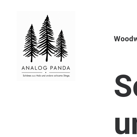
Woodw
S
u