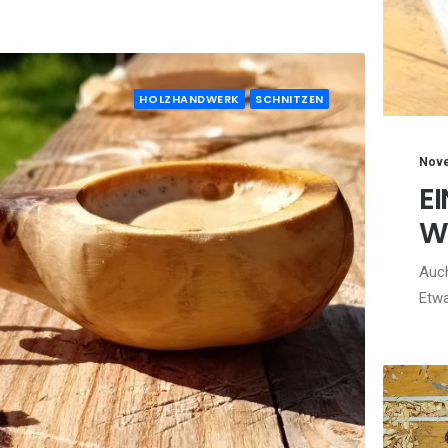
HOLZHANDWERK
SCHNITZEN
Nove
E
W
Auch
Etwa