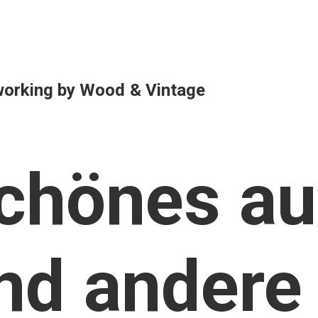
orking
by
Wood
&
Vintage
chönes
au
nd
andere