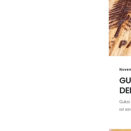
Novem
GU
DE
Guksi
ist ei