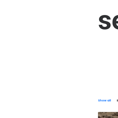
s
Show all