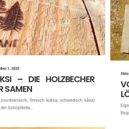
ber 1, 2025
Okto
KSI – DIE HOLZBECHER
V
R SAMEN
LÖ
 (nordsamisch, finnisch kuksa, schwedisch kåsa)
Eige
n der Schöpfkelle…
Bequ