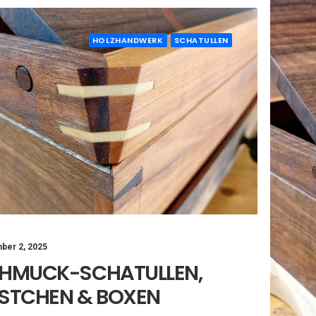
HOLZHANDWERK
SCHATULLEN
ber 2, 2025
HMUCK-SCHATULLEN,
STCHEN & BOXEN