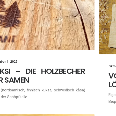
ber 1, 2025
Okto
KSI – DIE HOLZBECHER
V
R SAMEN
LÖ
 (nordsamisch, finnisch kuksa, schwedisch kåsa)
Eige
n der Schöpfkelle…
Bequ