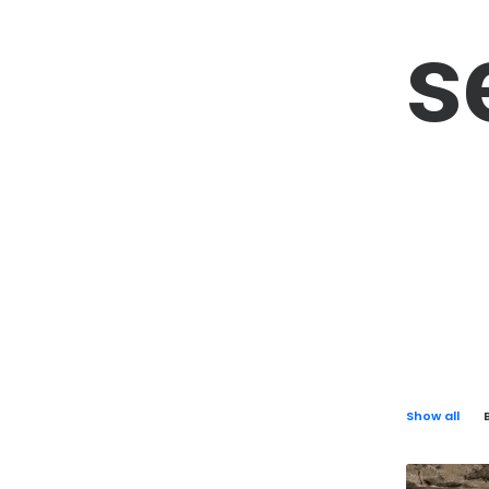
s
Show all