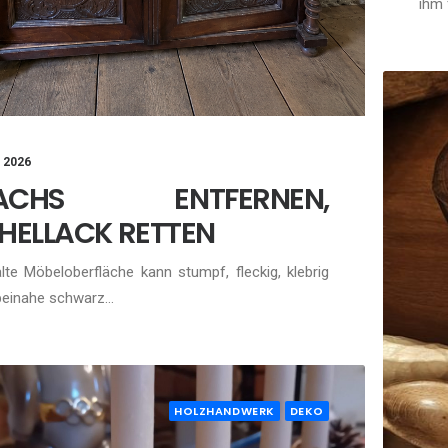
ihm 
, 2026
ACHS ENTFERNEN,
HELLACK RETTEN
alte Möbeloberfläche kann stumpf, fleckig, klebrig
beinahe schwarz…
HOLZHANDWERK
DEKO