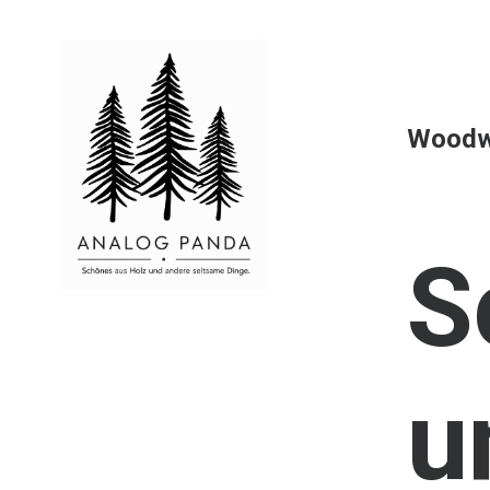
Woodw
S
u