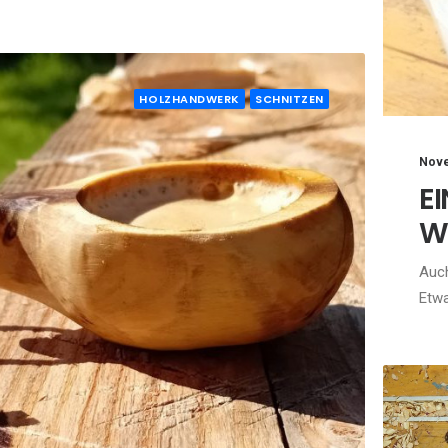
HOLZHANDWERK
SCHNITZEN
Nove
E
W
Auch
Etwa