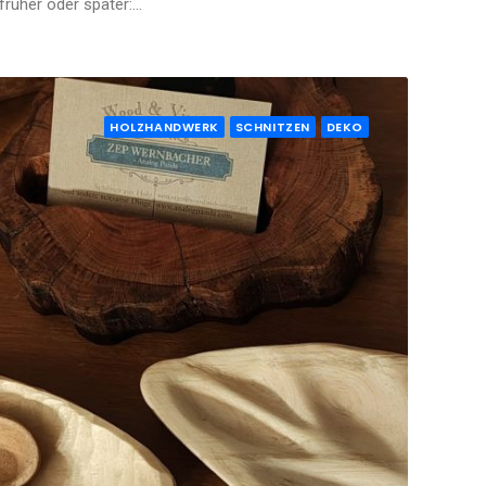
früher oder später:…
HOLZHANDWERK
SCHNITZEN
DEKO