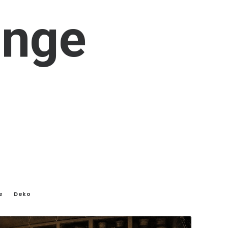
inge
e
Deko