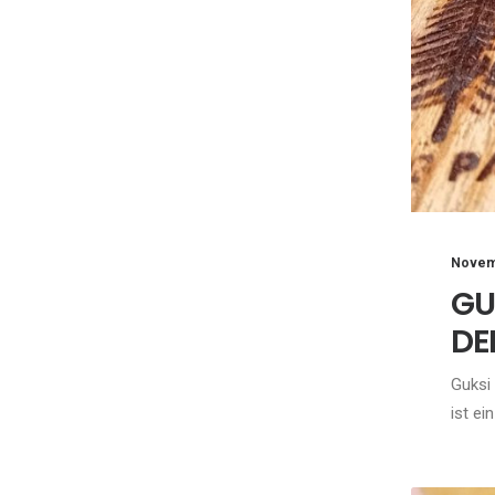
Novem
GU
DE
Guksi
ist ei