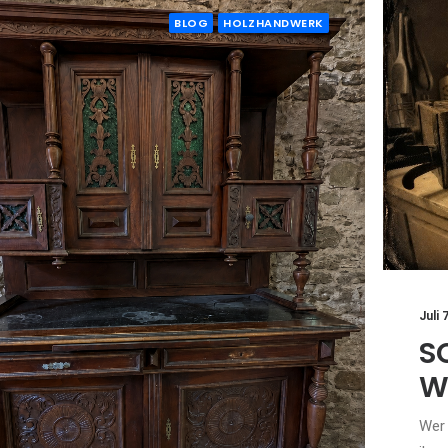
BLOG
HOLZHANDWERK
Juli 
S
W
Wer 