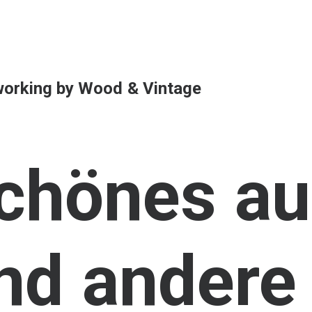
orking
by
Wood
&
Vintage
chönes
au
nd
andere