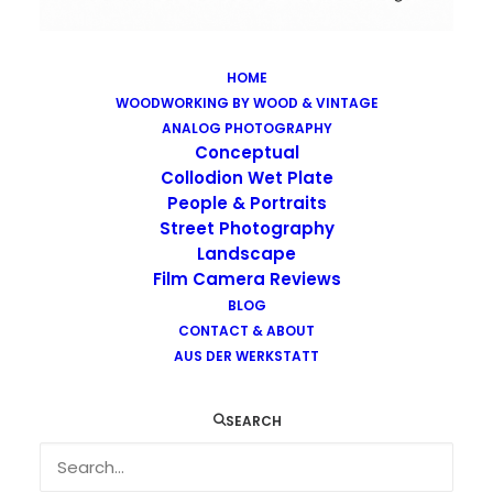
HOME
WOODWORKING BY WOOD & VINTAGE
Images tagged "trieste"
ANALOG PHOTOGRAPHY
Home
Images tagged "trieste"
Conceptual
Collodion Wet Plate
People & Portraits
Street Photography
Landscape
Film Camera Reviews
BLOG
CONTACT & ABOUT
AUS DER WERKSTATT
SEARCH