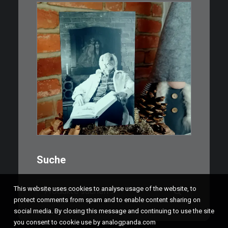
€
3,00
Limitierte Auflage. Original:
Abzug von 35mm…
IN DEN WARENKORB
Suche
Suchen
This website uses cookies to analyse usage of the website, to
nach:
protect comments from spam and to enable content sharing on
social media. By closing this message and continuing to use the site
you consent to cookie use by analogpanda.com