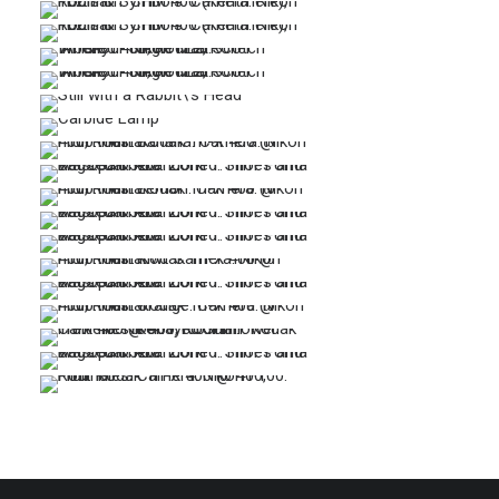
…
…
…
…
…
…
…
…
…
…
…
…
…
…
…
…
…
…
…