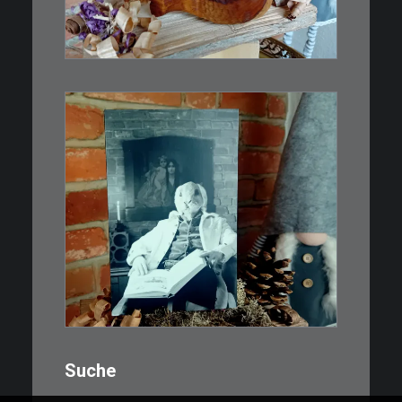
Inspiriert…
WEITERLESEN
€
3,00
Limitierte Auflage. Original:
Abzug von 35mm…
IN DEN WARENKORB
Suche