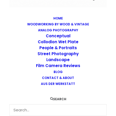
HOME
WOODWORKING BY WOOD & VINTAGE
Images tagged "still"
ANALOG PHOTOGRAPHY
Home
Images tagged "still"
Conceptual
Collodion Wet Plate
People & Portraits
Street Photography
Landscape
Film Camera Reviews
Images tagged "still"
BLOG
CONTACT & ABOUT
AUS DER WERKSTATT
SEARCH