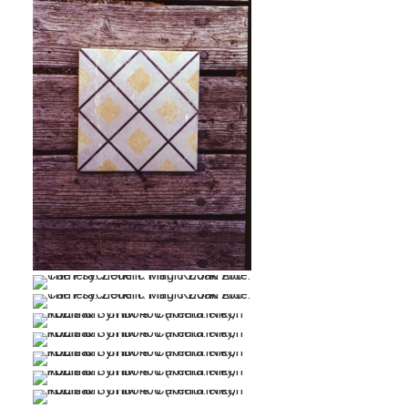
…
…
…
…