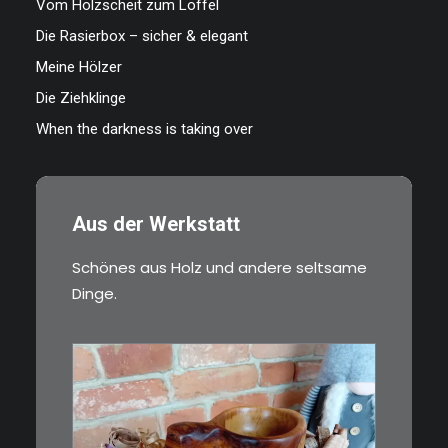
Vom Holzscheit zum Löffel
Die Rasierbox – sicher & elegant
Meine Hölzer
Die Ziehklinge
When the darkness is taking over
Aus der Werkstatt
Schönes aus Holz und andere seltsame
Dinge.
€
15,00
Ein Holzbecher im Wikinger-Stil.