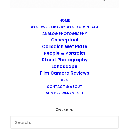
HOME
WOODWORKING BY WOOD & VINTAGE
Images tagged "shoe"
ANALOG PHOTOGRAPHY
Home
Images tagged "shoe"
Conceptual
Collodion Wet Plate
People & Portraits
Street Photography
Landscape
Film Camera Reviews
Images tagged "shoe"
BLOG
CONTACT & ABOUT
AUS DER WERKSTATT
SEARCH