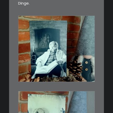
Dinge.
€
3,00
Limitierte Auflage. Original:
Abzug von 35mm…
IN DEN WARENKORB