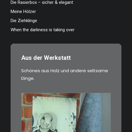
Die Rasierbox – sicher & elegant
Meine Hölzer
Die Ziehklinge
When the darkness is taking over
Aus der Werkstatt
Schönes aus Holz und andere seltsame
Dinge.
€
3,00