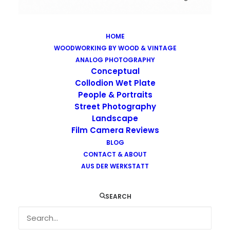
HOME
WOODWORKING BY WOOD & VINTAGE
Images tagged "ruin"
ANALOG PHOTOGRAPHY
Home
Images tagged "ruin"
Conceptual
Collodion Wet Plate
People & Portraits
Street Photography
Landscape
Film Camera Reviews
Images tagged "ruin"
BLOG
CONTACT & ABOUT
AUS DER WERKSTATT
SEARCH