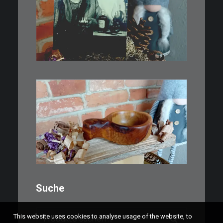
Limitierte Auflage. Original:
Abzug von…
IN DEN WARENKORB
€
15,00
Ein Holzbecher im Wikinger-Stil.
Inspiriert…
WEITERLESEN
Suche
Suchen
This website uses cookies to analyse usage of the website, to