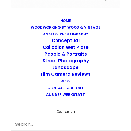
HOME
WOODWORKING BY WOOD & VINTAGE
Images tagged "railway"
ANALOG PHOTOGRAPHY
Home
Images tagged "railway"
Conceptual
Collodion Wet Plate
People & Portraits
Street Photography
Landscape
Film Camera Reviews
Images tagged "railway"
BLOG
CONTACT & ABOUT
AUS DER WERKSTATT
SEARCH