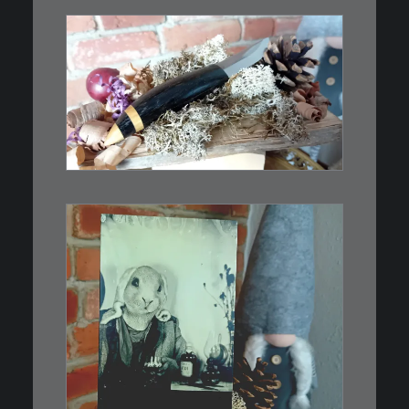
€
39,00
Kleines Schmuckmesser, ideal
als…
WEITERLESEN
€
3,00
Limitierte Auflage. Original:
Abzug von…