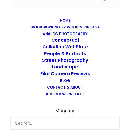
HOME
WOODWORKING BY WOOD & VINTAGE
Images tagged "lomography"
ANALOG PHOTOGRAPHY
Home
Images tagged "lomography"
Conceptual
Collodion Wet Plate
People & Portraits
Street Photography
Landscape
Film Camera Reviews
Images tagged "lomography"
BLOG
CONTACT & ABOUT
AUS DER WERKSTATT
SEARCH
…