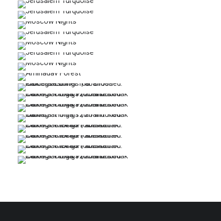
…
…
…
…
…
…
…
…
…
…
…
…
…
…