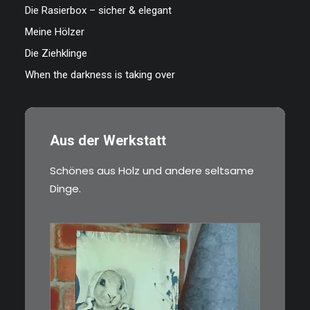
Die Rasierbox – sicher & elegant
Meine Hölzer
Die Ziehklinge
When the darkness is taking over
Aus der Werkstatt
Schönes aus Holz und andere seltsame
Dinge.
€
3,00