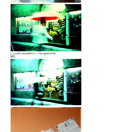
…
…
…