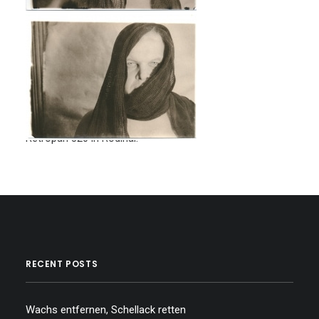
Demon
Lithprint on old ORWO paper. Two
bath Catechol/Moersch Easylith.
Camera: Nikon F100. Film: Foma
Retropan 320 in Rodinal.
RECENT POSTS
Wachs entfernen, Schellack retten