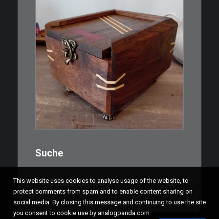
€
39,00
Eine kleine, simple Schatulle
aus Nussbaum…
IN DEN WARENKORB
Suche
Suchen
This website uses cookies to analyse usage of the website, to
nach:
protect comments from spam and to enable content sharing on
social media. By closing this message and continuing to use the site
you consent to cookie use by analogpanda.com