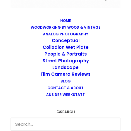
HOME
WOODWORKING BY WOOD & VINTAGE
Images tagged "lith"
ANALOG PHOTOGRAPHY
Home
Images tagged "lith"
Conceptual
Collodion Wet Plate
People & Portraits
Street Photography
Landscape
Film Camera Reviews
BLOG
CONTACT & ABOUT
AUS DER WERKSTATT
SEARCH