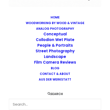
HOME
WOODWORKING BY WOOD & VINTAGE
Images tagged "kodak"
ANALOG PHOTOGRAPHY
Home
Images tagged "kodak"
Conceptual
Collodion Wet Plate
People & Portraits
Street Photography
Landscape
Film Camera Reviews
Images tagged "kodak"
BLOG
CONTACT & ABOUT
AUS DER WERKSTATT
SEARCH