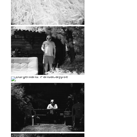
…
…
…
…