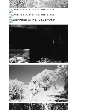
…
…
…
…
…
…