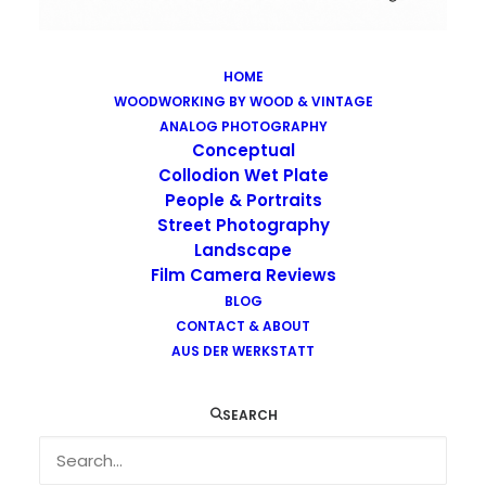
HOME
WOODWORKING BY WOOD & VINTAGE
Images tagged "infrared"
ANALOG PHOTOGRAPHY
Home
Images tagged "infrared"
Conceptual
Collodion Wet Plate
People & Portraits
Street Photography
Landscape
Film Camera Reviews
Images tagged "infrared"
BLOG
CONTACT & ABOUT
AUS DER WERKSTATT
SEARCH