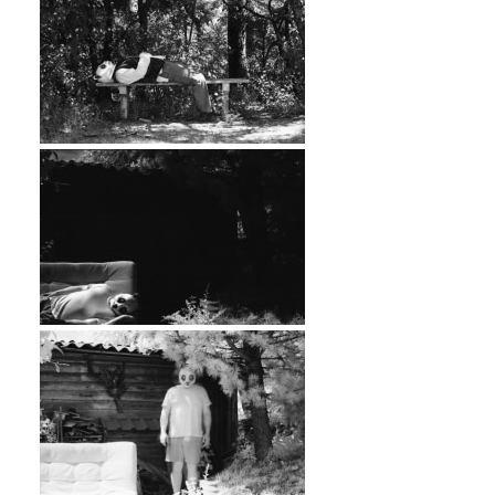
…
…
…