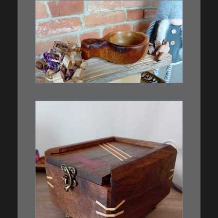
€
15,00
Ein Holzbecher im Wikinger-Stil.
Inspiriert…
WEITERLESEN
€
39,00
Eine kleine, simple Schatulle
aus Nussbaum…