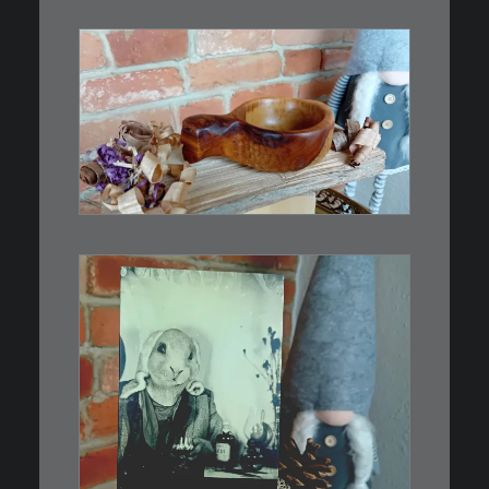
€
15,00
Ein Holzbecher im Wikinger-Stil.
Inspiriert…
WEITERLESEN
€
3,00
Limitierte Auflage. Original:
Abzug von…