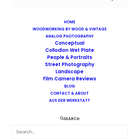
HOME
WOODWORKING BY WOOD & VINTAGE
Images tagged "graffiti"
ANALOG PHOTOGRAPHY
Home
Images tagged "graffiti"
Conceptual
Collodion Wet Plate
People & Portraits
Street Photography
Landscape
Film Camera Reviews
Images tagged "graffiti"
BLOG
CONTACT & ABOUT
AUS DER WERKSTATT
SEARCH