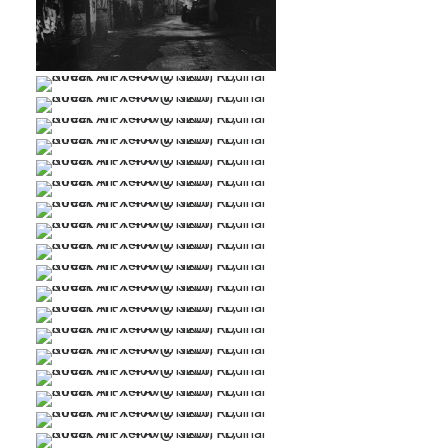
…
…
…
…
…
…
…
…
…
…
…
…
…
…
…
…