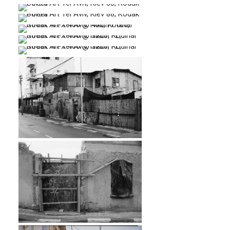
…
…
…
…
…
…