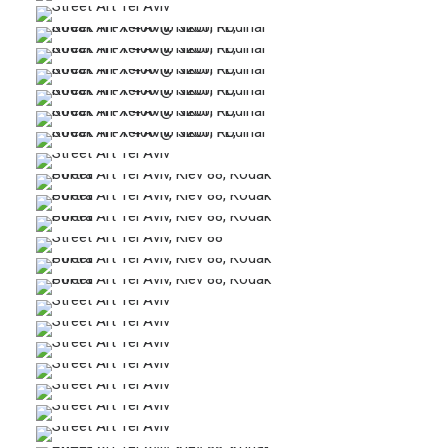
…
…
…
…
…
…
…
…
…
…
…
…
…
…
…
…
…
…
…