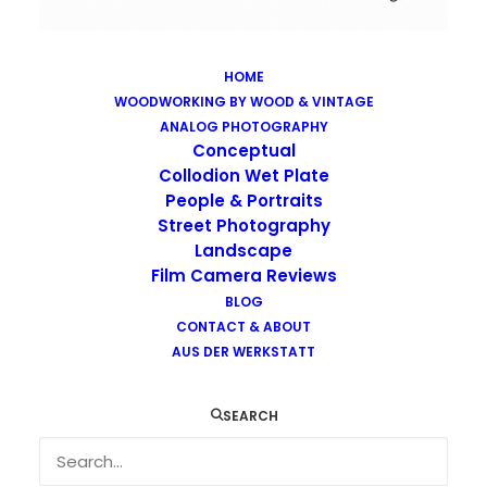
HOME
WOODWORKING BY WOOD & VINTAGE
Images tagged "fritz-lang"
ANALOG PHOTOGRAPHY
Home
Images tagged "fritz-lang"
Conceptual
Collodion Wet Plate
People & Portraits
Street Photography
Landscape
Film Camera Reviews
Images tagged "fritz-lang"
BLOG
CONTACT & ABOUT
AUS DER WERKSTATT
SEARCH