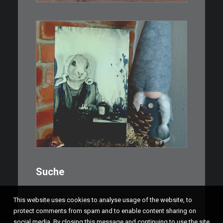
IN DEN WARENKORB
€
3,00
Limitierte Auflage. Original:
Abzug von…
IN DEN WARENKORB
Suche
Suchen
This website uses cookies to analyse usage of the website, to
nach:
protect comments from spam and to enable content sharing on
social media. By closing this message and continuing to use the site