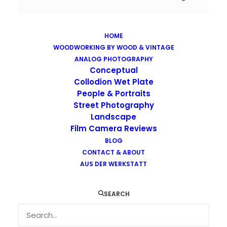
HOME
WOODWORKING BY WOOD & VINTAGE
Images tagged "fed-5b"
ANALOG PHOTOGRAPHY
Home
Images tagged "fed-5b"
Conceptual
Collodion Wet Plate
People & Portraits
Street Photography
Landscape
Film Camera Reviews
Images tagged "fed-5b"
BLOG
CONTACT & ABOUT
AUS DER WERKSTATT
SEARCH