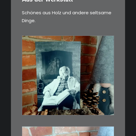
Schönes aus Holz und andere seltsame
Dinge.
€
3,00
Limitierte Auflage. Original:
Abzug von 35mm…
IN DEN WARENKORB