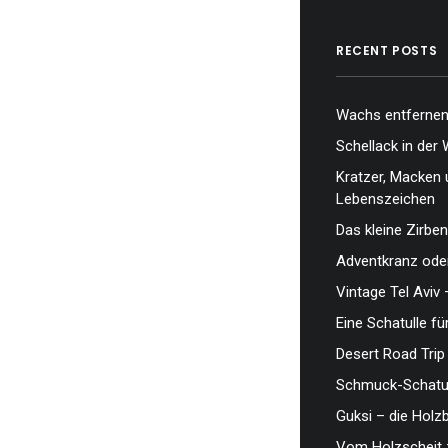
RECENT POSTS
Wachs entfernen,
Schellack in der 
Kratzer, Macken 
Lebenszeichen
Das kleine Zirben
Adventkranz oder
Vintage Tel Aviv 
Eine Schatulle fü
Desert Road Trip
Schmuck-Schatul
Guksi – die Hol
Vom Holzscheit 