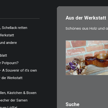
Aus der Werkstatt
 Schellack retten
Schönes aus Holz und a
Werkstatt
und andere
blatt
€
15,00
 Potpourri?
Ein Holzbecher im
– A Souvenir of it’s own
Wikinger-Stil. Inspir
r die Werkstatt
WEITERLESEN
len, Kästchen & Boxen
zbecher der Samen
Suche
zum Löffel