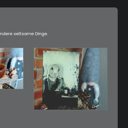
ndere seltsame Dinge.
€
3,00
Limitierte Auflage.
iert…
Original: Abzug von…
IN DEN WARENKORB