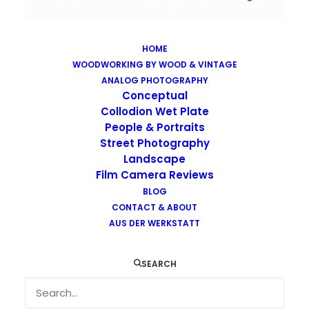
HOME
WOODWORKING BY WOOD & VINTAGE
Images tagged "collodion"
ANALOG PHOTOGRAPHY
Home
Images tagged "collodion"
Conceptual
Collodion Wet Plate
People & Portraits
Street Photography
Landscape
Film Camera Reviews
BLOG
CONTACT & ABOUT
AUS DER WERKSTATT
SEARCH