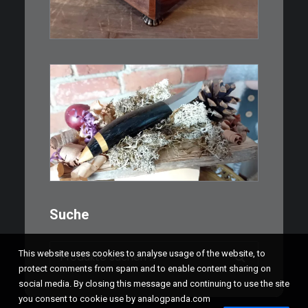
IN DEN WARENKORB
€
39,00
Kleines Schmuckmesser, ideal
als…
WEITERLESEN
Suche
Suchen
This website uses cookies to analyse usage of the website, to
nach:
protect comments from spam and to enable content sharing on
social media. By closing this message and continuing to use the site
you consent to cookie use by analogpanda.com