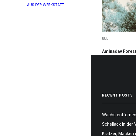
AUS DER WERKSTATT
Aminadav Fores
Camera: FED 5B.
Turquoise. Locat
Israel.
RECENT POSTS
Wachs entfernen,
Schellack in der 
Kratzer, Macken 