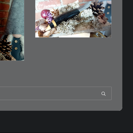
€
39,00
Kleines Schmuckmesser,
ideal als…
n
WEITERLESEN
RB