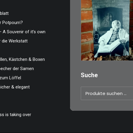
blatt
 Potpourri?
€
3,00
– A Souvenir of it’s own
Limitierte Auflage.
r die Werkstatt
Original: Abzug vo
35mm…
len, Kästchen & Boxen
IN DEN WARENKO
zbecher der Samen
Suche
zum Löffel
sicher & elegant
Suchen
nach:
s is taking over