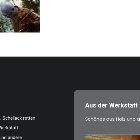
t
 Film: Lomochrome
ion: Jerusalem,
Aus der Werkstatt
 Schellack retten
Schönes aus Holz und a
Werkstatt
und andere