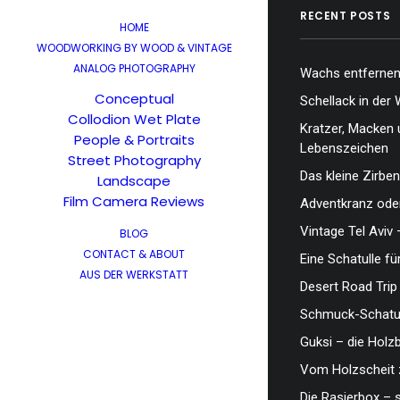
RECENT POSTS
HOME
WOODWORKING BY WOOD & VINTAGE
ANALOG PHOTOGRAPHY
Wachs entfernen,
Conceptual
Schellack in der 
Collodion Wet Plate
Kratzer, Macken 
People & Portraits
Lebenszeichen
Street Photography
Das kleine Zirben
Landscape
Film Camera Reviews
Adventkranz oder
Vintage Tel Aviv 
BLOG
CONTACT & ABOUT
Eine Schatulle fü
AUS DER WERKSTATT
Desert Road Trip
Schmuck-Schatul
Guksi – die Hol
Vom Holzscheit 
Die Rasierbox – 