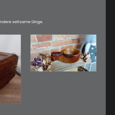
ndere seltsame Dinge.
€
15,00
Ein Holzbecher im
Wikinger-Stil. Inspiriert…
WEITERLESEN
RB