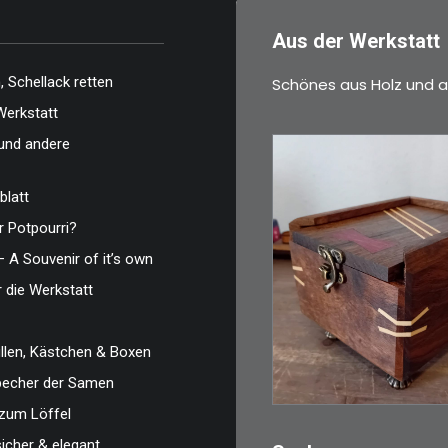
Aus der Werkstatt
 Schellack retten
Schönes aus Holz und a
Werkstatt
und andere
blatt
 Potpourri?
€
39,00
– A Souvenir of it’s own
Eine kleine, simple
r die Werkstatt
Schatulle aus
Nussbaum…
len, Kästchen & Boxen
zbecher der Samen
zum Löffel
IN DEN WARENKO
sicher & elegant